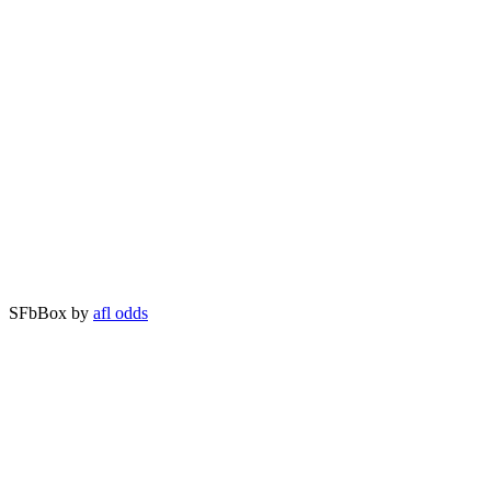
SFbBox by
afl odds