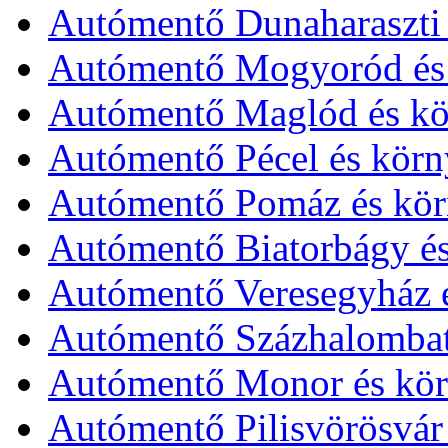
Autómentő Dunaharaszti 
Autómentő Mogyoród és 
Autómentő Maglód és kö
Autómentő Pécel és körn
Autómentő Pomáz és kör
Autómentő Biatorbágy és
Autómentő Veresegyház é
Autómentő Százhalombatt
Autómentő Monor és kör
Autómentő Pilisvörösvár