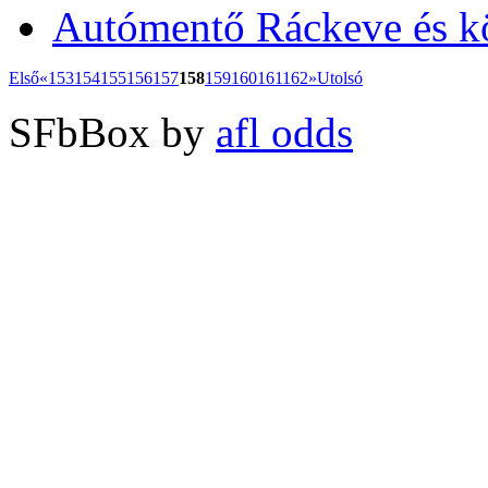
Autómentő Ráckeve és k
Első
«
153
154
155
156
157
158
159
160
161
162
»
Utolsó
SFbBox by
afl odds