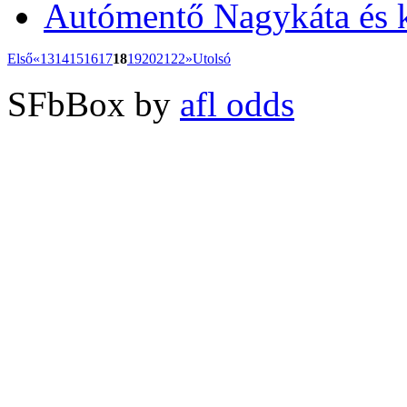
Autómentő Nagykáta és 
Első
«
13
14
15
16
17
18
19
20
21
22
»
Utolsó
SFbBox by
afl odds