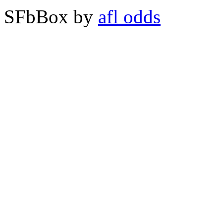
SFbBox by
afl odds