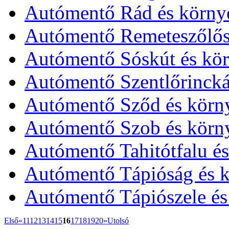
Autómentő Rád és körny
Autómentő Remeteszőlős
Autómentő Sóskút és kör
Autómentő Szentlőrincká
Autómentő Sződ és körn
Autómentő Szob és körn
Autómentő Tahitótfalu é
Autómentő Tápióság és k
Autómentő Tápiószele és
Első
«
11
12
13
14
15
16
17
18
19
20
»
Utolsó