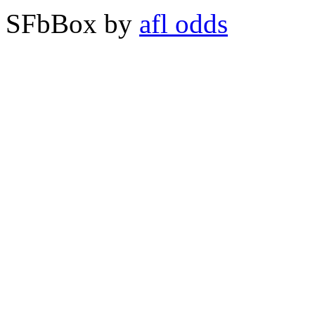
SFbBox by
afl odds