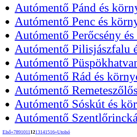
Autómentő Pánd és körn
Autómentő Penc és körn
Autómentő Perőcsény és 
Autómentő Pilisjászfalu 
Autómentő Püspökhatvan
Autómentő Rád és körny
Autómentő Remeteszőlős
Autómentő Sóskút és kör
Autómentő Szentlőrincká
Első
«
7
8
9
10
11
12
13
14
15
16
»
Utolsó