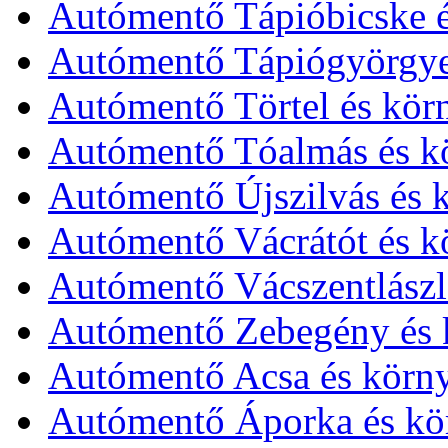
Autómentő Tápióbicske é
Autómentő Tápiógyörgye
Autómentő Törtel és kör
Autómentő Tóalmás és k
Autómentő Újszilvás és 
Autómentő Vácrátót és k
Autómentő Vácszentlászl
Autómentő Zebegény és 
Autómentő Acsa és körn
Autómentő Áporka és kö