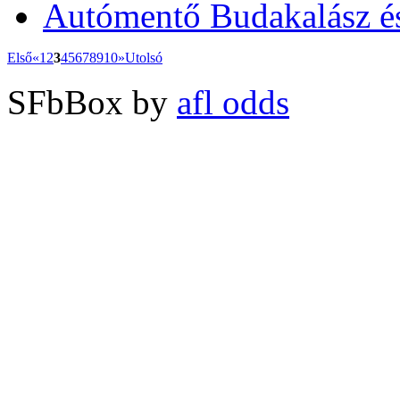
Autómentő Budakalász é
Első
«
1
2
3
4
5
6
7
8
9
10
»
Utolsó
SFbBox by
afl odds